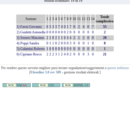
Sezioni scrutinate: 14 su 14
Totale
Sezione
1
2
3
4
5
6
7
8
9
10
11
12
13
14
complessivo
1) Favia Giovanni
6
5
3
3
7
4
0
1
7
6
2
4
0
7
55
2) Guidetti Antonella
0
0
0
0
0
0
0
2
0
0
0
0
0
0
2
3) Sernesi Massimo
2
1
0
2
1
1
0
4
4
2
1
2
0
0
20
4) Poppi Sandra
0
1
1
0
2
0
0
0
3
0
0
0
1
0
8
5) Galantini Roberto
1
0
0
0
0
0
0
0
0
0
0
0
0
0
1
6) Cipriano Rocco
2
2
2
3
1
2
4
0
2
0
0
0
3
0
21
Per rendere questo servizio migliore puoi inviare segnalazioni/suggerimenti a
questo indirizzo
[
Eleonline 3.0 rev 509
- gestione risultati elettorali ]
W3C
WAI-
AA
W3C
CSS
W3C
XHTML 1.0