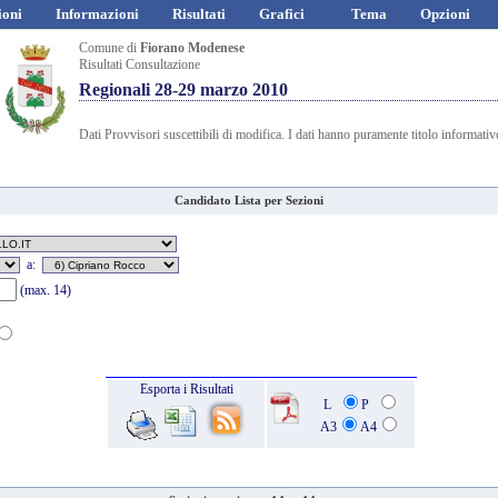
ioni
Informazioni
Risultati
Grafici
Tema
Opzioni
Comune di
Fiorano Modenese
Risultati Consultazione
Regionali 28-29 marzo 2010
Dati Provvisori suscettibili di modifica. I dati hanno puramente titolo informativ
Candidato Lista per Sezioni
a:
(max. 14)
Esporta i Risultati
L
P
A3
A4