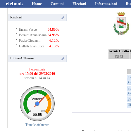
elebook
Home
Comuni
Elezioni
Informazioni
Ris
Risultati
·
Errani Vasco
54.80%
·
Bernini Anna Maria
34.95%
·
Favia Giovanni
6.12%
·
Galletti Gian Luca
4.13%
Aventi Diritto
13163
Ultime Affluenze
Percentuale
ore 15,00 del 29/03/2010
Fi
sezioni n. 14 su 14
Sp
Sp
Sp
Votanti
Fi
Ub
0
100
66.98
Tutte le affluenze