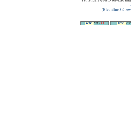
Per rendere questo servizio mi
[
Eleonline 3.0 re
W3C
WAI-
AA
W3C
CS