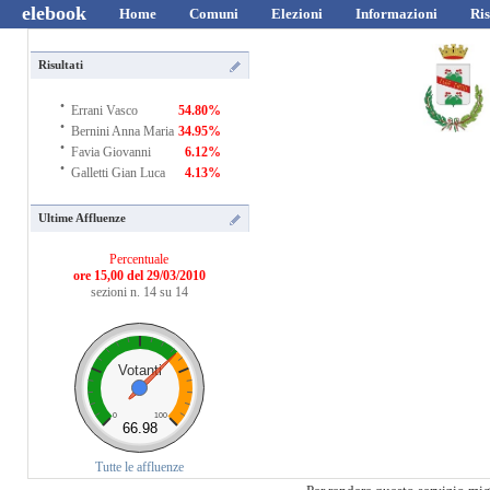
elebook
Home
Comuni
Elezioni
Informazioni
Ris
Risultati
·
Errani Vasco
54.80%
·
Bernini Anna Maria
34.95%
·
Favia Giovanni
6.12%
·
Galletti Gian Luca
4.13%
Ultime Affluenze
Percentuale
ore 15,00 del 29/03/2010
sezioni n. 14 su 14
Votanti
0
100
66.98
Tutte le affluenze