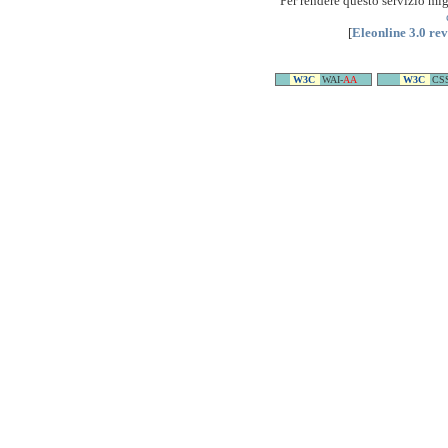
Per rendere questo servizio mi
[
Eleonline 3.0 re
W3C
WAI-
AA
W3C
CS