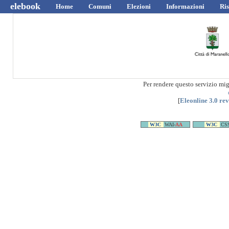
elebook
Home
Comuni
Elezioni
Informazioni
Ris
Per rendere questo servizio mi
[
Eleonline 3.0 re
W3C
WAI-
AA
W3C
CS