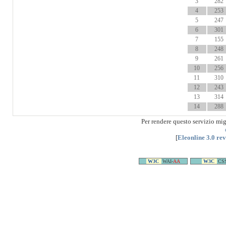
3
282
4
253
5
247
6
301
7
155
8
248
9
261
10
256
11
310
12
243
13
314
14
288
Per rendere questo servizio mi
[
Eleonline 3.0 re
W3C
WAI-
AA
W3C
CS