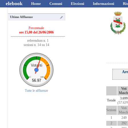
elebook
Home
Comuni
Elezioni
Informazioni
Ris
Ultime Affluenze
Percentuale
ore 15,00 del 26/06/2006
referendum n. 1
sezioni n. 14 su 14
Votanti
App
0
100
56.97
Voti
Tutte le affluenze
Masch
3.699
Totale
(57.63
Voti
Sezioni
Masch
1
249
2
292