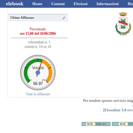
elebook
Home
Comuni
Elezioni
Informazioni
Ris
Ultime Affluenze
Percentuale
ore 15,00 del 26/06/2006
referendum n. 1
sezioni n. 14 su 14
Votanti
0
100
56.97
Tutte le affluenze
Per rendere questo servizio mi
[
Eleonline 3.0 re
W3C
WAI-
AA
W3C
CS