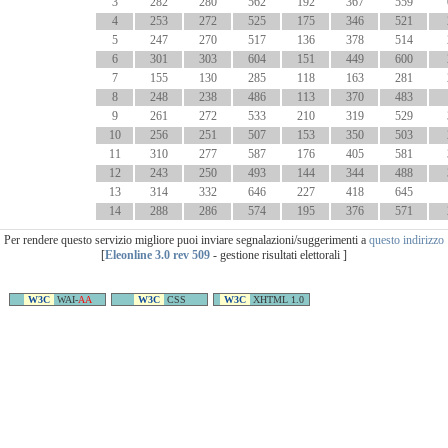
3
282
280
562
192
367
559
4
253
272
525
175
346
521
5
247
270
517
136
378
514
6
301
303
604
151
449
600
7
155
130
285
118
163
281
8
248
238
486
113
370
483
9
261
272
533
210
319
529
10
256
251
507
153
350
503
11
310
277
587
176
405
581
12
243
250
493
144
344
488
13
314
332
646
227
418
645
14
288
286
574
195
376
571
Per rendere questo servizio migliore puoi inviare segnalazioni/suggerimenti a
questo indirizzo
[
Eleonline 3.0 rev 509
- gestione risultati elettorali ]
W3C
WAI-
AA
W3C
CSS
W3C
XHTML 1.0