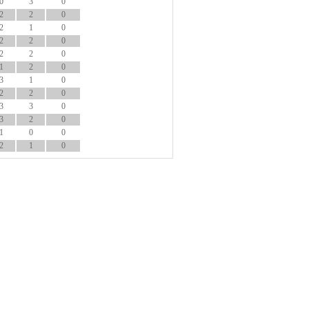
0
3
0
2
2
0
2
1
0
2
2
0
2
2
0
1
2
0
3
1
0
2
2
0
3
3
0
3
2
0
1
0
0
2
1
0