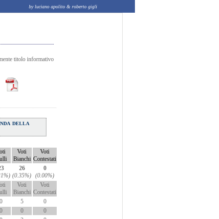
by luciano apolito & roberto gigli
mente titolo informativo
onda della
oti
Voti
Voti
lli
Bianchi
Contestati
23
26
0
31%)
(0.35%)
(0.00%)
oti
Voti
Voti
lli
Bianchi
Contestati
0
5
0
0
0
0