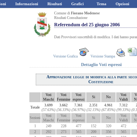
ioni
Informazioni
Risultati
Grafici
Tema
Opzioni
Comune di
Fiorano Modenese
Risultati Consultazione
Referendum del 25 giugno 2006
Dati Provvisori suscettibili di modifica. I dati hanno pura
Versione Grafica
Versione Stampa
Dettaglio Voti espressi
Approvazione legge di modifica alla parte sec
Costituzione
Voti
Voti
Voti
Voti
V
Si
No
Maschi
Femmine
espressi
Validi
Nu
3.699
3.662
7.361
2.351
4.961
7.312
Totale
(57.63%)
(56.33%)
(56.97%)
(32.15%)
(67.85%)
(99.33%)
(0.
Voti
Voti
Voti
Voti
V
Sezioni
Si
No
Maschi
Femmine
espressi
Validi
Nu
1
249
228
477
152
320
472
2
292
273
565
209
356
565