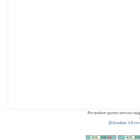
Per rendere questo servizio mi
[
Eleonline 3.0 re
W3C
WAI-
AA
W3C
CS