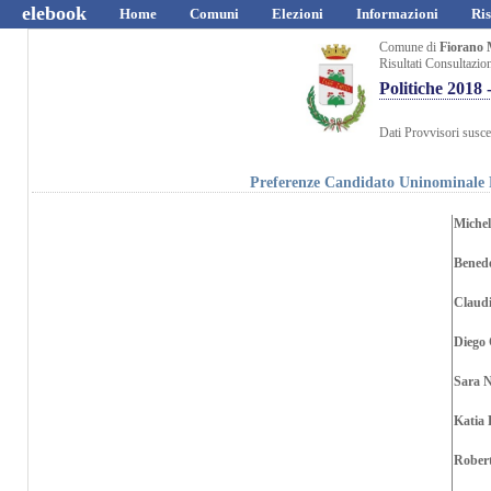
elebook
Home
Comuni
Elezioni
Informazioni
Ris
Comune di
Fiorano 
Risultati Consultazio
Politiche 20
Dati Provvisori suscet
Preferenze Candidato Uninominale
Michel
Benede
Claudi
Diego
Sara N
Katia 
Robert