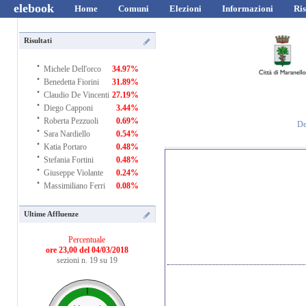
elebook
Home
Comuni
Elezioni
Informazioni
Ris
Risultati
·
Michele Dell'orco
34.97%
·
Benedetta Fiorini
31.89%
·
Claudio De Vincenti
27.19%
·
Diego Capponi
3.44%
·
Roberta Pezzuoli
0.69%
De
·
Sara Nardiello
0.54%
·
Katia Portaro
0.48%
·
Stefania Fortini
0.48%
·
Giuseppe Violante
0.24%
·
Massimiliano Ferri
0.08%
Ultime Affluenze
Percentuale
ore 23,00 del 04/03/2018
sezioni n. 19 su 19