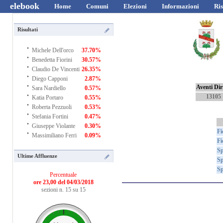
elebook
Home
Comuni
Elezioni
Informazioni
Ris
Risultati
·
Michele Dell'orco
37.70%
·
Benedetta Fiorini
30.57%
·
Claudio De Vincenti
26.35%
·
Diego Capponi
2.87%
·
Aventi Dir
Sara Nardiello
0.57%
·
13105
Katia Portaro
0.55%
·
Roberta Pezzuoli
0.53%
·
Stefania Fortini
0.47%
·
Giuseppe Violante
0.30%
·
Fi
Massimiliano Ferri
0.09%
Fi
Sp
Ultime Affluenze
Sp
Sp
Percentuale
ore 23,00 del 04/03/2018
sezioni n. 15 su 15