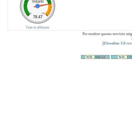
Votanti
0
100
79.47
Tutte le affluenze
Per rendere questo servizio mi
[
Eleonline 3.0 re
W3C
WAI-
AA
W3C
CS