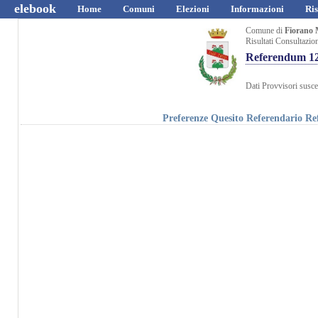
elebook
Home
Comuni
Elezioni
Informazioni
Ris
Comune di
Fiorano 
Risultati Consultazio
Referendum 12
Dati Provvisori suscet
Preferenze Quesito Referendario 