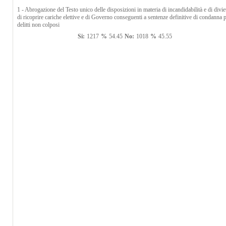
1 - Abrogazione del Testo unico delle disposizioni in materia di incandidabilità e di divie
di ricoprire cariche elettive e di Governo conseguenti a sentenze definitive di condanna 
delitti non colposi
Si:
1217
%
54.45
No:
1018
%
45.55