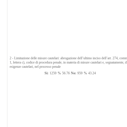
2 - Limitazione delle misure cautelari: abrogazione dell’ultimo inciso dell’art. 274, com
1, lettera c), codice di procedura penale, in materia di misure cautelari e, segnatamente, d
esigenze cautelari, nel processo penale
Si:
1259
%
56.76
No:
959
%
43.24