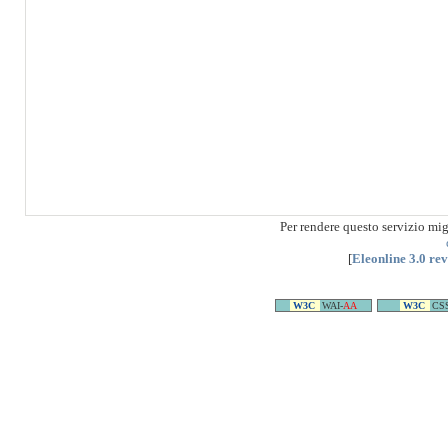
Per rendere questo servizio mi
[
Eleonline 3.0 re
W3C
WAI-
AA
W3C
CS