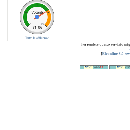
Votanti
0
100
71.65
Tutte le affluenze
Per rendere questo servizio mi
[
Eleonline 3.0 re
W3C
WAI-
AA
W3C
CS