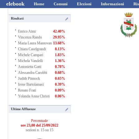
elebook
Home
Comuni
Elezioni
Informazioni
Ris
Risultati
·
Enrico Aimi
42.40%
·
Vincenza Rando
29.95%
·
Maria Laura Mantovan
13.68%
·
Chiara Caselgrandi
8.13%
·
Michele Campari
1.83%
·
Michela Vandelli
1.36%
·
Antonietta Gatti
0.78%
·
Alessandra Carobbi
0.68%
·
Judith Pinnock
0.65%
·
Irene Bartolamasi
0.39%
·
Renato Frati
0.09%
·
Yolanda Anna Christi
0.06%
Ultime Affluenze
Percentuale
ore 23,00 del 25/09/2022
sezioni n. 15 su 15