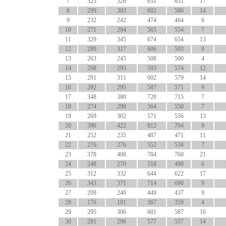
7
325
326
651
631
17
8
299
303
602
586
14
9
232
242
474
464
6
10
271
294
565
554
7
11
329
345
674
654
13
12
289
317
606
593
9
13
263
245
508
500
4
14
298
295
593
574
12
15
291
311
602
579
14
16
292
295
587
571
9
17
348
380
728
715
7
18
274
290
564
550
7
19
269
302
571
556
13
20
390
422
812
794
9
21
252
235
487
471
11
22
276
276
552
534
7
23
378
406
784
760
21
24
248
270
518
499
6
25
312
332
644
622
17
26
343
371
714
696
9
27
209
240
449
437
9
28
176
191
367
359
4
29
295
306
601
587
10
30
281
296
577
557
14