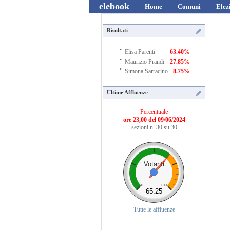
elebook
Home
Comuni
Elez
Risultati
·
Elisa Parenti
63.40%
·
Maurizio Prandi
27.85%
·
Simona Sarracino
8.75%
Ultime Affluenze
Percentuale
ore 23,00 del 09/06/2024
sezioni n. 30 su 30
Votanti
0
100
65.25
Tutte le affluenze