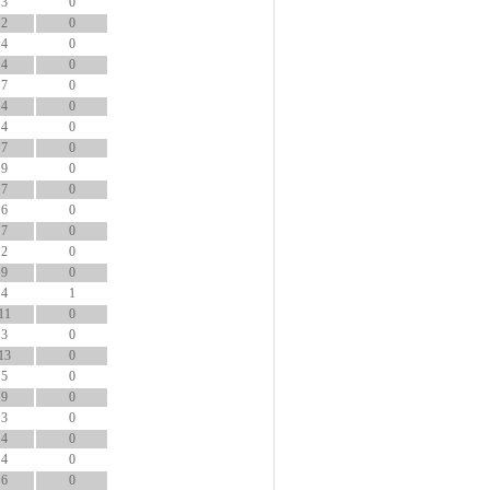
3
0
2
0
4
0
4
0
7
0
4
0
4
0
7
0
9
0
7
0
6
0
7
0
2
0
9
0
4
1
11
0
3
0
13
0
5
0
9
0
3
0
4
0
4
0
6
0