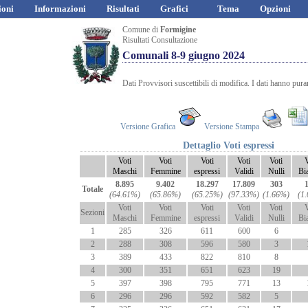
ioni
Informazioni
Risultati
Grafici
Tema
Opzioni
Comune di
Formigine
Risultati Consultazione
Comunali 8-9 giugno 2024
Dati Provvisori suscettibili di modifica. I dati hanno pur
Versione Grafica
Versione Stampa
Dettaglio Voti espressi
Voti
Voti
Voti
Voti
Voti
V
Maschi
Femmine
espressi
Validi
Nulli
Bi
8.895
9.402
18.297
17.809
303
Totale
(64.61%)
(65.86%)
(65.25%)
(97.33%)
(1.66%)
(1
Voti
Voti
Voti
Voti
Voti
V
Sezioni
Maschi
Femmine
espressi
Validi
Nulli
Bi
1
285
326
611
600
6
2
288
308
596
580
3
3
389
433
822
810
8
4
300
351
651
623
19
5
397
398
795
771
13
6
296
296
592
582
5