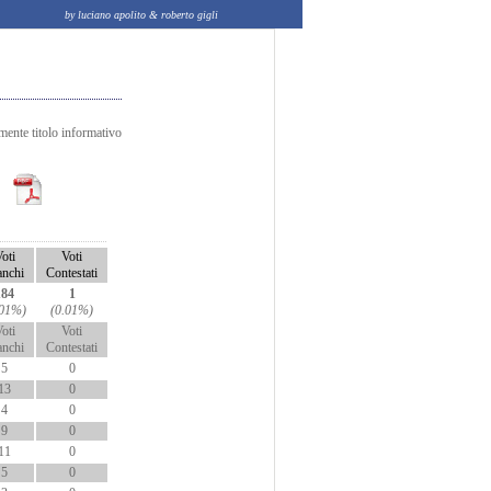
by luciano apolito & roberto gigli
amente titolo informativo
oti
Voti
anchi
Contestati
184
1
.01%)
(0.01%)
oti
Voti
anchi
Contestati
5
0
13
0
4
0
9
0
11
0
5
0