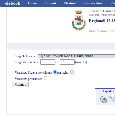
elebook
Home
Comuni
Elezioni
Informazioni
Ris
Comune di
Fiorano 
Risultati Consultazio
Regionali 17-
Dati Provvisori suscet
Scegli la Lista da:
Scegli da Sezione n.
a n.
(max. 15)
Visualizza Sezioni per colonne
per righe
Visualizza percentuali:
Esporta i 