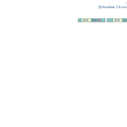
[
Eleonline 3.0 re
W3C
WAI-
AA
W3C
CS