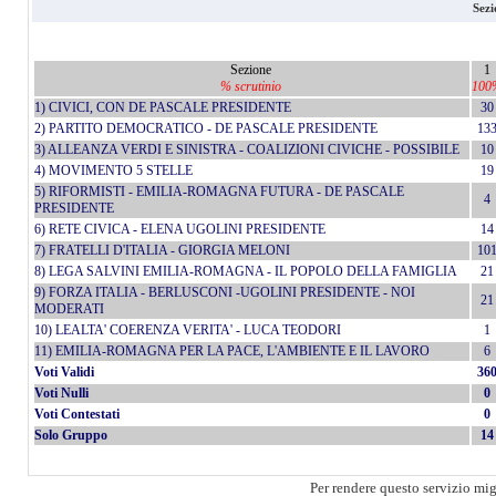
Sezi
Sezione
1
% scrutinio
100
1) CIVICI, CON DE PASCALE PRESIDENTE
30
2) PARTITO DEMOCRATICO - DE PASCALE PRESIDENTE
13
3) ALLEANZA VERDI E SINISTRA - COALIZIONI CIVICHE - POSSIBILE
10
4) MOVIMENTO 5 STELLE
19
5) RIFORMISTI - EMILIA-ROMAGNA FUTURA - DE PASCALE
4
PRESIDENTE
6) RETE CIVICA - ELENA UGOLINI PRESIDENTE
14
7) FRATELLI D'ITALIA - GIORGIA MELONI
10
8) LEGA SALVINI EMILIA-ROMAGNA - IL POPOLO DELLA FAMIGLIA
21
9) FORZA ITALIA - BERLUSCONI -UGOLINI PRESIDENTE - NOI
21
MODERATI
10) LEALTA' COERENZA VERITA' - LUCA TEODORI
1
11) EMILIA-ROMAGNA PER LA PACE, L'AMBIENTE E IL LAVORO
6
Voti Validi
36
Voti Nulli
0
Voti Contestati
0
Solo Gruppo
14
Per rendere questo servizio mi