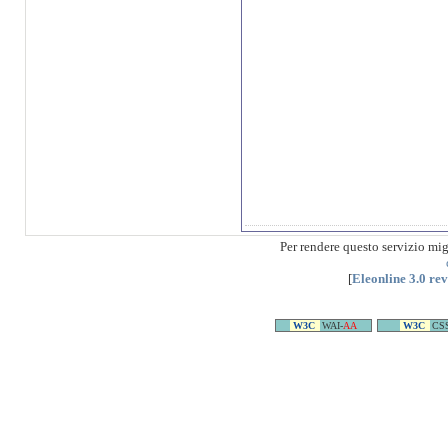
Per rendere questo servizio mi
[
Eleonline 3.0 re
W3C
WAI-
AA
W3C
CS