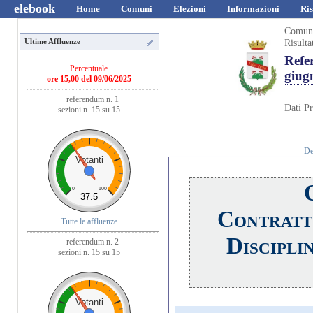
elebook
Home
Comuni
Elezioni
Informazioni
Ris
Comun
Risulta
Ultime Affluenze
Refe
Percentuale
giug
ore 15,00 del 09/06/2025
referendum n. 1
Dati Pr
sezioni n. 15 su 15
De
Votanti
0
100
37.5
Contratto
Tutte le affluenze
Disciplin
referendum n. 2
sezioni n. 15 su 15
Votanti