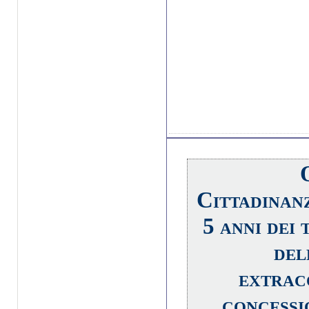
Cittadinan
5 anni dei 
del
extraco
concessi