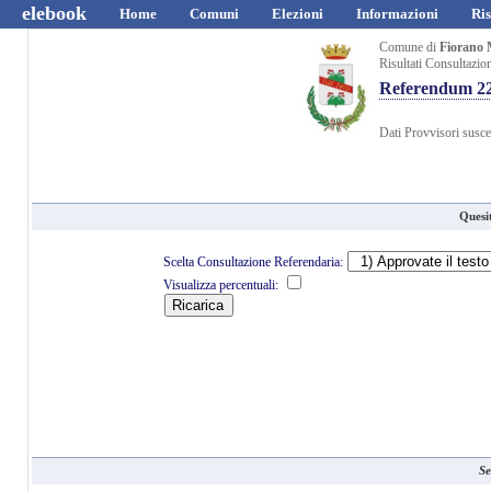
elebook
Home
Comuni
Elezioni
Informazioni
Ris
Comune di
Fiorano 
Risultati Consultazio
Referendum 22
Dati Provvisori suscet
Quesi
Scelta Consultazione Referendaria:
Visualizza percentuali:
Se