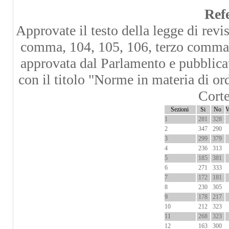
Ref
Approvate il testo della legge di rev
comma, 104, 105, 106, terzo comma,
approvata dal Parlamento e pubblicat
con il titolo "Norme in materia di or
Corte
Sezioni
Si
No
V
1
281
328
2
347
290
3
299
379
4
236
313
5
185
381
6
271
333
7
172
181
8
230
305
9
178
217
10
212
323
11
268
323
12
163
300