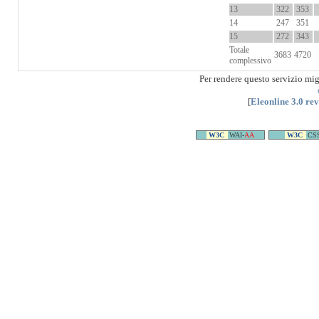
13
322
353
14
247
351
15
272
343
Totale
3683
4720
complessivo
Per rendere questo servizio mi
[
Eleonline 3.0 re
W3C
WAI-
AA
W3C
CS