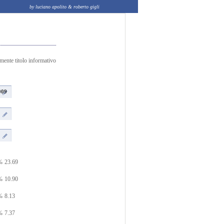
by luciano apolito & roberto gigli
amente titolo informativo
009
%
23.69
%
10.90
%
8.13
%
7.37