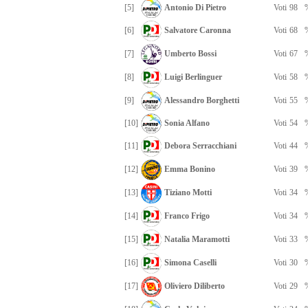
[5]
Antonio Di Pietro
Voti
98
[6]
Salvatore Caronna
Voti
68
[7]
Umberto Bossi
Voti
67
[8]
Luigi Berlinguer
Voti
58
[9]
Alessandro Borghetti
Voti
55
[10]
Sonia Alfano
Voti
54
[11]
Debora Serracchiani
Voti
44
[12]
Emma Bonino
Voti
39
[13]
Tiziano Motti
Voti
34
[14]
Franco Frigo
Voti
34
[15]
Natalia Maramotti
Voti
33
[16]
Simona Caselli
Voti
30
[17]
Oliviero Diliberto
Voti
29