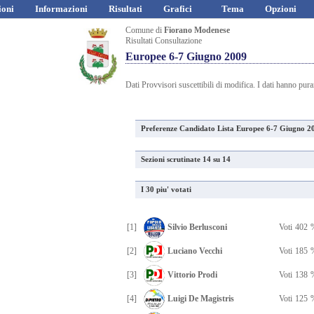
ioni
Informazioni
Risultati
Grafici
Tema
Opzioni
Comune di
Fiorano Modenese
Risultati Consultazione
Europee 6-7 Giugno 2009
Dati Provvisori suscettibili di modifica. I dati hanno pur
Preferenze Candidato Lista Europee 6-7 Giugno 2
Sezioni scrutinate 14 su 14
I 30 piu' votati
[1]
Silvio Berlusconi
Voti
402
[2]
Luciano Vecchi
Voti
185
[3]
Vittorio Prodi
Voti
138
[4]
Luigi De Magistris
Voti
125