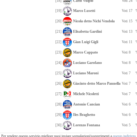
[18]
Carlo Vulpio
Voti
24
[19]
Marco Lusetti
Voti
17
[20]
Nicola detto Nichi Vendola
Voti
15
[21]
Elisabetta Gardini
Voti
13
[22]
Gian Luigi Gigli
Voti
11
[23]
Marco Cappato
Voti
8
[24]
Luciano Garofano
Voti
8
[25]
Luciano Maroni
Voti
7
[26]
Giacinto detto Marco Pannella
Voti
7
[27]
Michele Nicoletti
Voti
7
[28]
Antonio Cancian
Voti
6
[29]
Iles Braghetto
Voti
6
[30]
Lorenzo Fontana
Voti
5
Per rendere questo servizio migliore puoi inviare segnalazioni/suggerimenti a
questo indirizzo