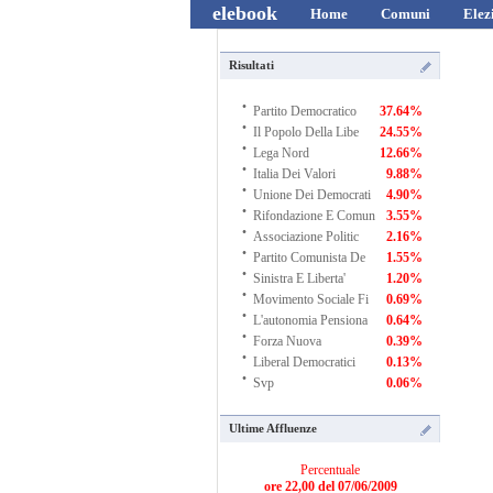
elebook
Home
Comuni
Elez
Risultati
·
Partito Democratico
37.64%
·
Il Popolo Della Libe
24.55%
·
Lega Nord
12.66%
·
Italia Dei Valori
9.88%
·
Unione Dei Democrati
4.90%
·
Rifondazione E Comun
3.55%
·
Associazione Politic
2.16%
·
Partito Comunista De
1.55%
·
Sinistra E Liberta'
1.20%
·
Movimento Sociale Fi
0.69%
·
L'autonomia Pensiona
0.64%
·
Forza Nuova
0.39%
·
Liberal Democratici
0.13%
·
Svp
0.06%
Ultime Affluenze
Percentuale
ore 22,00 del 07/06/2009