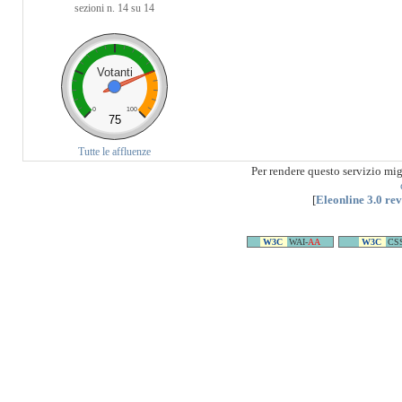
sezioni n. 14 su 14
Votanti
0
100
75
Tutte le affluenze
Per rendere questo servizio mi
[
Eleonline 3.0 re
W3C
WAI-
AA
W3C
CS