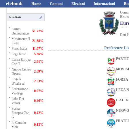
elebook
Home
Comuni
Elezioni
Informazioni
Ris
Comun
Risult
Risultati
Euro
·
Partito
51.77%
Democratico
Dati P
·
Movimento 5
21.68%
Stelle
·
Preferenze Li
Forza Italia
11.07%
·
Lega Nord
5.36%
·
PARTI
L'altra Europa
2.91%
Con T
·
MOVIM
Nuovo Centro
2.59%
Destra-
·
Fratelli
FORZA 
2.53%
D'italia-al
·
Federazione
LEGA 
0.97%
Verdi-gr
·
Italia Dei
L'ALTR
0.46%
Valori
·
Scelta
NUOVO
Europea Con
0.42%
G
·
FRATEL
Io Cambio
0.13%
Maie