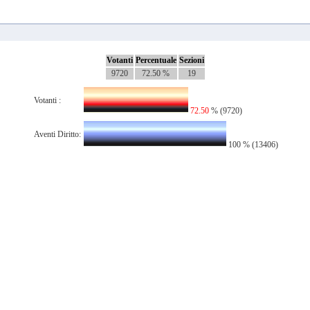
Votanti
Percentuale
Sezioni
9720
72.50 %
19
Votanti :
72.50
% (9720)
Aventi Diritto:
100 % (13406)