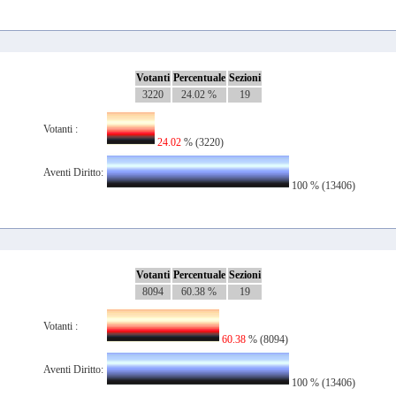
Votanti
Percentuale
Sezioni
3220
24.02 %
19
Votanti :
24.02
% (3220)
Aventi Diritto:
100 % (13406)
Votanti
Percentuale
Sezioni
8094
60.38 %
19
Votanti :
60.38
% (8094)
Aventi Diritto:
100 % (13406)