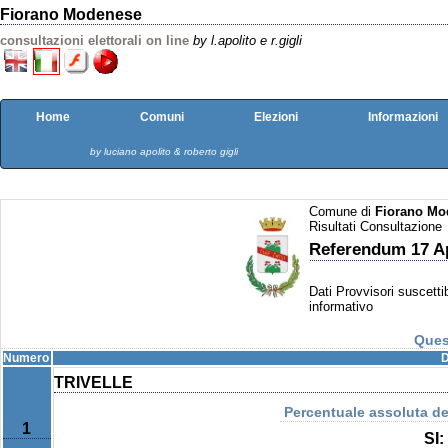
Fiorano Modenese
consultazioni elettorali on line
by l.apolito e r.gigli
Home
Comuni
Elezioni
Informazioni
by luciano apolito & roberto gigli
Comune di
Fiorano Mo
Risultati Consultazione
Referendum 17 Ap
Dati Provvisori suscettib
informativo
Ques
Numero
D
TRIVELLE
Percentuale assoluta del
1
SI: