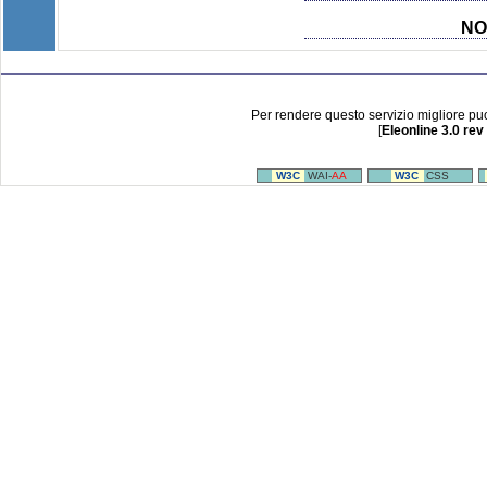
NO
Per rendere questo servizio migliore pu
[
Eleonline 3.0 rev
W3C
WAI-
AA
W3C
CSS