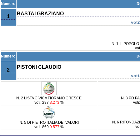
Numero
D
BASTAI GRAZIANO
1
voti
N. 1 IL POPOL
vo
Numero
D
PISTONI CLAUDIO
2
voti
N. 2 LISTA CIVICA FIORANO CRESCE
N. 3 PD 
voti: 297
3.273
%
vot
N. 6 RIFONDA
N. 5 DI PIETRO ITALIA DEI VALORI
vo
voti: 869
9.577
%