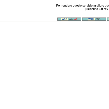
Per rendere questo servizio migliore pu
[
Eleonline 3.0 rev
W3C
WAI-
AA
W3C
CSS