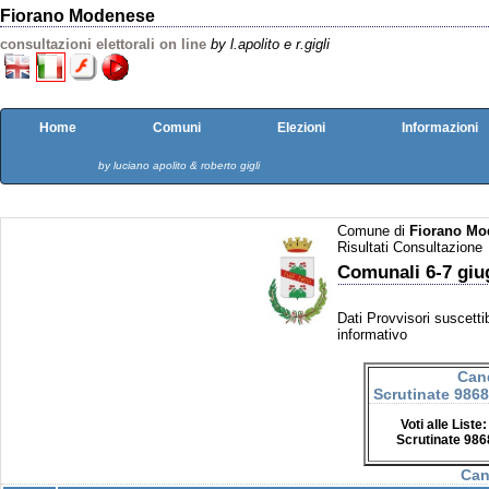
Fiorano Modenese
consultazioni elettorali on line
by l.apolito e r.gigli
Home
Comuni
Elezioni
Informazioni
by luciano apolito & roberto gigli
Comune di
Fiorano Mo
Risultati Consultazione
Comunali 6-7 giu
Dati Provvisori suscettib
informativo
Can
Scrutinate 986
Voti alle List
Scrutinate 986
Can