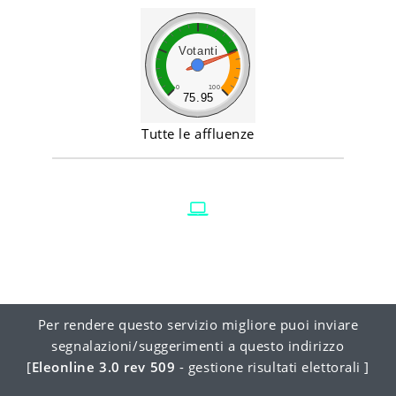
Votanti
0
100
75.95
Tutte le affluenze
Per rendere questo servizio migliore puoi inviare
segnalazioni/suggerimenti a
questo indirizzo
[
Eleonline 3.0 rev 509
- gestione risultati elettorali ]