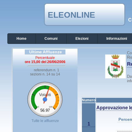
ELEONLINE
C
Home
Comuni
Elezioni
Informazioni
Ultime Affluenze
Co
Ris
Percentuale
ore 15,00 del 26/06/2006
Re
referendum n. 1
sezioni n. 14 su 14
Dat
inf
Votanti
Numero
Approvazione le
0
100
56.97
Percen
Tutte le affluenze
1