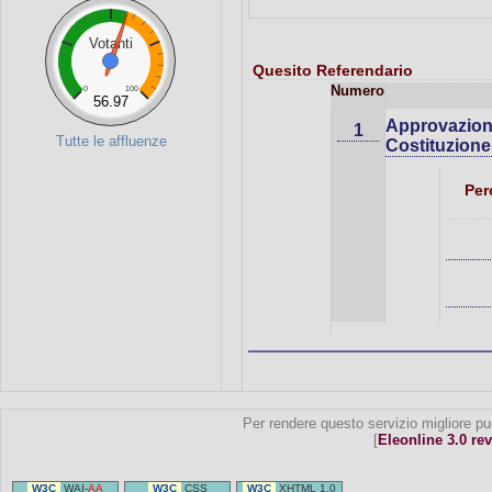
Votanti
Quesito Referendario
Numero
0
100
56.97
Approvazione
1
Tutte le affluenze
Costituzione
Per
Per rendere questo servizio migliore pu
[
Eleonline 3.0 rev
W3C
WAI-
AA
W3C
CSS
W3C
XHTML 1.0