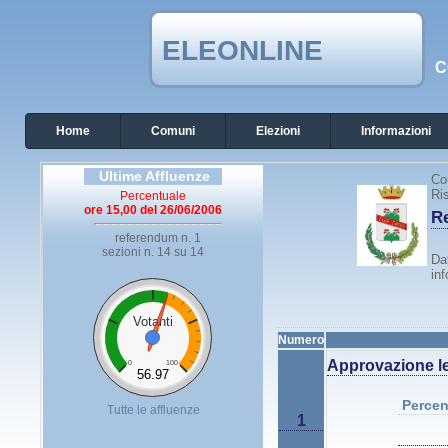
ELEONLINE
C
Home
Comuni
Elezioni
Informazioni
Ultime Affluenze
Co
Ris
Percentuale
ore 15,00 del 26/06/2006
Re
referendum n. 1
sezioni n. 14 su 14
Dat
inf
Votanti
Numero
Approvazione le
0
100
56.97
Percen
Tutte le affluenze
1