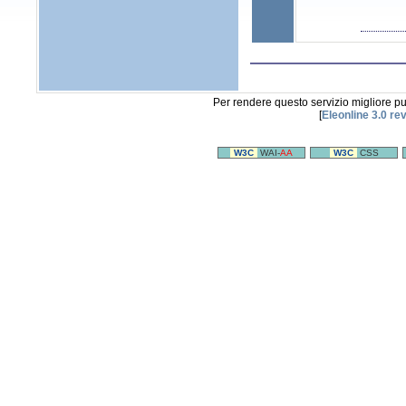
Per rendere questo servizio migliore p
[
Eleonline 3.0 re
W3C
WAI-
AA
W3C
CSS