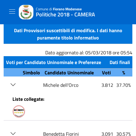
Comune di
Fiorano Modenese
Politiche 2018 - CAMERA
Dati Provvisori suscettibili di modifica. I dati hanno
puramente titolo informativo
Dato aggiornato al: 05/03/2018 ore 05:54
Voti per Candidato Uninominale e Preferenze
Dati finali
Simbolo
Candidato Uninominale
Voti
%
Michele dell'Orco
3.812
37.70%
Liste collegate:
Benedetta Fiorini
3.091
30.57%