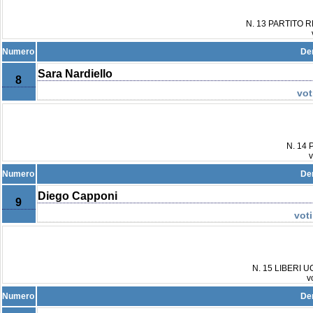
N. 13 PARTITO 
Numero
De
Sara Nardiello
8
vot
N. 14
v
Numero
De
Diego Capponi
9
vot
N. 15 LIBERI
v
Numero
De