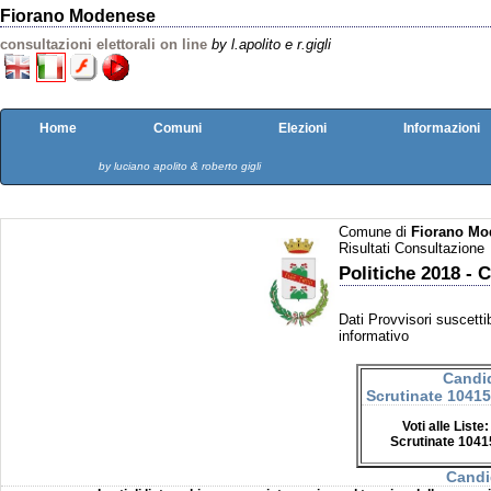
Fiorano Modenese
consultazioni elettorali on line
by l.apolito e r.gigli
Home
Comuni
Elezioni
Informazioni
by luciano apolito & roberto gigli
Comune di
Fiorano Mo
Risultati Consultazione
Politiche 2018 
Dati Provvisori suscettib
informativo
Candi
Scrutinate 1041
Voti alle List
Scrutinate 1041
Candi