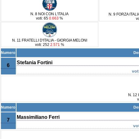
N. 8 NOI CON L'ITALIA
N. 9 FORZA ITA
voti: 65
0.663
%
v
N. 11 FRATELLI D'ITALIA - GIORGIA MELONI
voti: 252
2.571
%
Numero
De
Stefania Fortini
6
vot
N. 12 
v
Numero
De
Massimiliano Ferri
7
vo