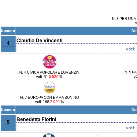
N. 3 PER UNA
v
Numero
De
Claudio De Vincenti
4
voti:
N. 5 
N. 4 CIVICA POPOLARE LORENZIN
v
voti: 51
0.520
%
N. 7 EUROPA CON EMMA BONINO
voti: 198
2.020
%
Numero
De
Benedetta Fiorini
5
voti: