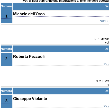
I voti di lista subiranno una integrazione al termine delle operaz
Numero
De
Michele dell'Orco
1
voti:
N. 1 MOV
vo
Numero
De
Roberta Pezzuoli
2
vot
N. 2 IL 
v
Numero
De
Giuseppe Violante
3
vot