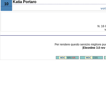
Katia Portaro
10
vot
N. 16
v
Per rendere questo servizio migliore pu
[
Eleonline 3.0 rev
W3C
WAI-
AA
W3C
CSS