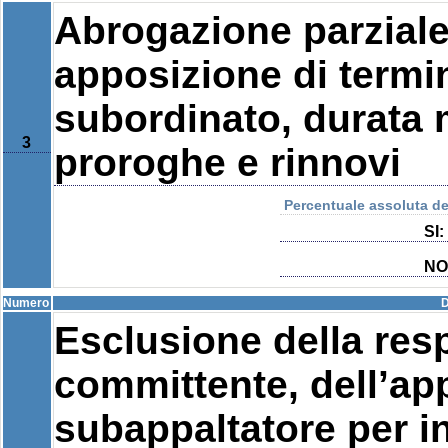
Abrogazione parziale
apposizione di termin
subordinato, durata 
3
proroghe e rinnovi
Percentuale assoluta del
SI:
NO
Numero
D
Esclusione della resp
committente, dell’app
subappaltatore per in