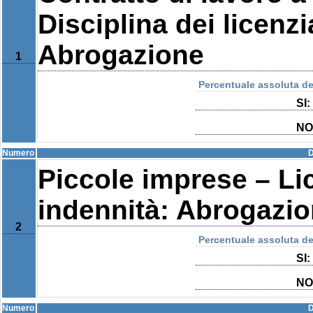
Disciplina dei licenzi
Abrogazione
1
Percentuale assoluta del
SI:
NO
Numero
D
Piccole imprese – Lic
indennità: Abrogazio
2
Percentuale assoluta del
SI:
NO
Numero
D