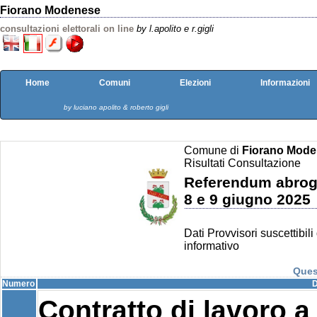
Fiorano Modenese
consultazioni elettorali on line
by l.apolito e r.gigli
Home
Comuni
Elezioni
Informazioni
by luciano apolito & roberto gigli
Comune di
Fiorano Mod
Risultati Consultazione
Referendum abrogat
8 e 9 giugno 2025
Dati Provvisori suscettibili
informativo
Ques
Numero
D
Contratto di lavoro a