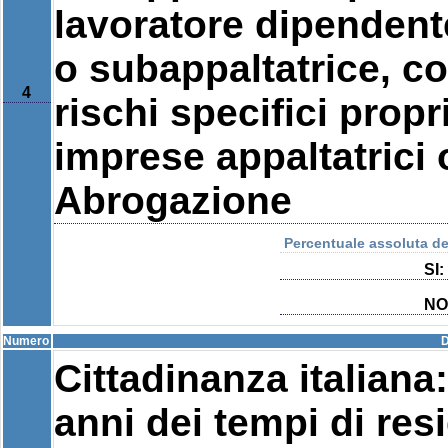
lavoratore dipendent
o subappaltatrice, 
4
rischi specifici propri
imprese appaltatrici 
Abrogazione
Percentuale assoluta del
SI:
NO
Numero
D
Cittadinanza italian
anni dei tempi di resi