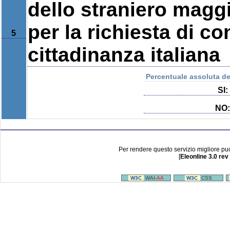
dello straniero magg
per la richiesta di c
5
cittadinanza italiana
Percentuale assoluta del
SI:
NO:
Per rendere questo servizio migliore pu
[
Eleonline 3.0 rev
W3C
WAI-
AA
W3C
CSS