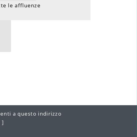
tte le affluenze
menti a
questo indirizzo
 ]