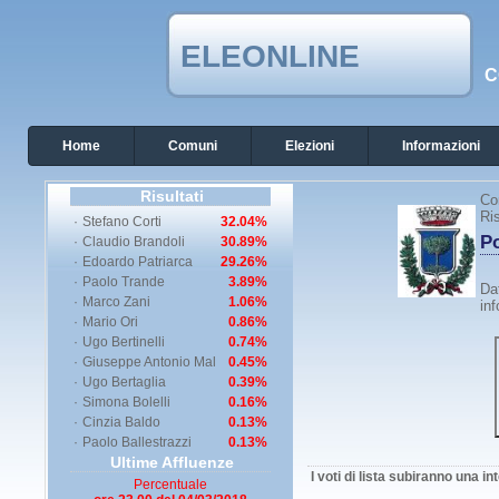
ELEONLINE
C
Home
Comuni
Elezioni
Informazioni
Risultati
Co
Ris
·
Stefano Corti
32.04%
Po
·
Claudio Brandoli
30.89%
·
Edoardo Patriarca
29.26%
·
Paolo Trande
3.89%
Dat
·
Marco Zani
1.06%
inf
·
Mario Ori
0.86%
·
Ugo Bertinelli
0.74%
·
Giuseppe Antonio Mal
0.45%
·
Ugo Bertaglia
0.39%
·
Simona Bolelli
0.16%
·
Cinzia Baldo
0.13%
·
Paolo Ballestrazzi
0.13%
Ultime Affluenze
I voti di lista subiranno una i
Percentuale