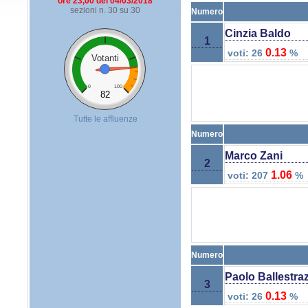
ore 23,00 del 04/03/2018
sezioni n. 30 su 30
Numero
Cinzia Baldo
1
0.13
voti: 26
%
Votanti
0
100
82
Tutte le affluenze
Numero
Marco Zani
2
1.06
voti: 207
%
Numero
Paolo Ballestraz
3
0.13
voti: 26
%