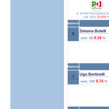
N. 8 PARTITO DEMOCR
voti: 4932
25.929
Numero
Simona Bolelli
6
0.16
voti: 32
%
Numero
Ugo Bertinelli
7
0.74
voti: 145
%