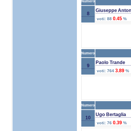
Numero
Giuseppe Anton
8
0.45
voti: 88
%
Numero
Paolo Trande
9
3.89
voti: 764
%
Numero
Ugo Bertaglia
10
0.39
voti: 76
%