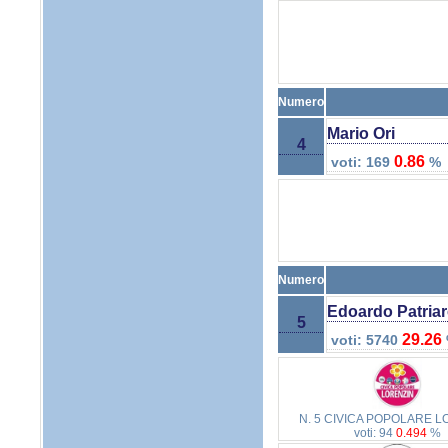
Numero
Mario Ori
4
0.86
voti: 169
%
Numero
Edoardo Patria
5
29.26
voti: 5740
N. 5 CIVICA POPOLARE L
voti: 94
0.494
%