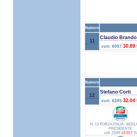
Numero
Claudio Brandol
11
30.89
voti: 6057
Numero
Stefano Corti
12
32.04
voti: 6285
N. 15 FORZA ITALIA - BER
PRESIDENTE
voti: 2008
10.557
%