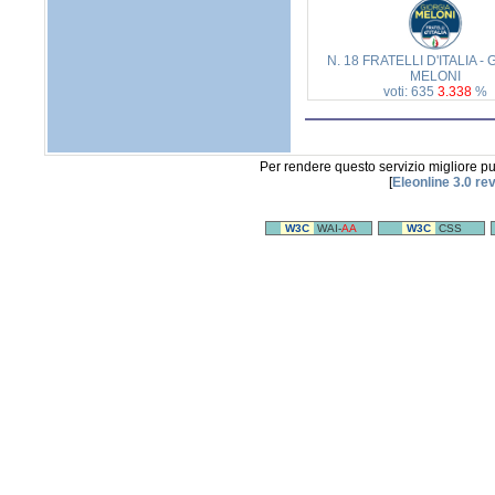
N. 18 FRATELLI D'ITALIA -
MELONI
voti: 635
3.338
%
Per rendere questo servizio migliore p
[
Eleonline 3.0 re
W3C
WAI-
AA
W3C
CSS