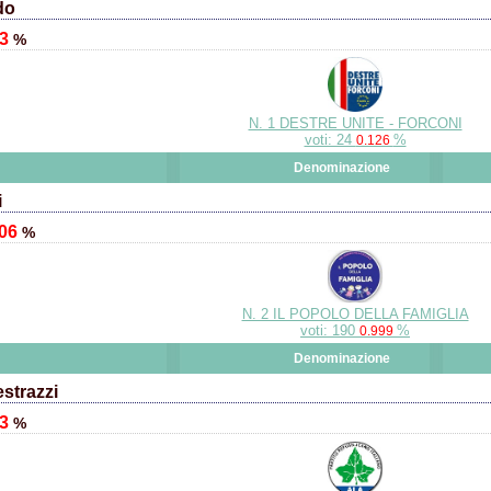
do
13
%
N. 1 DESTRE UNITE - FORCONI
voti: 24
%
0.126
Denominazione
i
.06
%
N. 2 IL POPOLO DELLA FAMIGLIA
voti: 190
%
0.999
Denominazione
strazzi
13
%