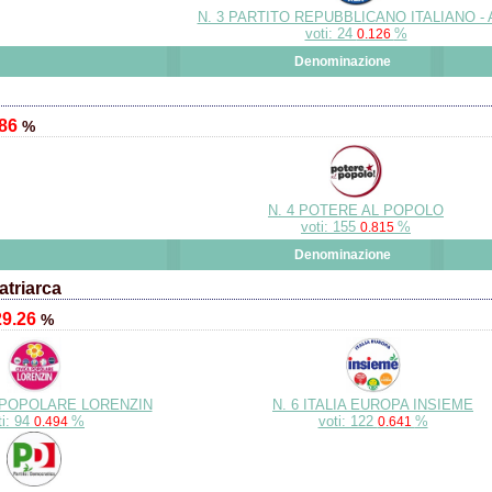
N. 3 PARTITO REPUBBLICANO ITALIANO - 
voti: 24
%
0.126
Denominazione
.86
%
N. 4 POTERE AL POPOLO
voti: 155
%
0.815
Denominazione
triarca
29.26
%
A POPOLARE LORENZIN
N. 6 ITALIA EUROPA INSIEME
ti: 94
%
voti: 122
%
0.494
0.641