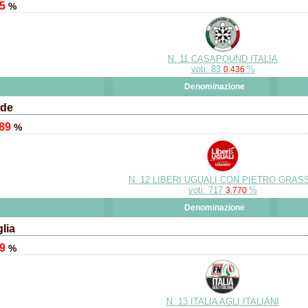
45
%
N. 11 CASAPOUND ITALIA
voti: 83
%
0.436
Denominazione
nde
.89
%
N. 12 LIBERI UGUALI CON PIETRO GRAS
voti: 717
%
3.770
Denominazione
lia
39
%
N. 13 ITALIA AGLI ITALIANI