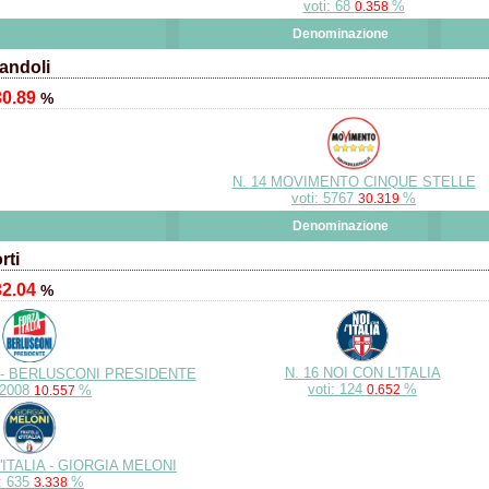
voti: 68
%
0.358
Denominazione
andoli
30.89
%
N. 14 MOVIMENTO CINQUE STELLE
voti: 5767
%
30.319
Denominazione
rti
32.04
%
N. 16 NOI CON L'ITALIA
A - BERLUSCONI PRESIDENTE
voti: 124
%
: 2008
%
0.652
10.557
'ITALIA - GIORGIA MELONI
i: 635
%
3.338