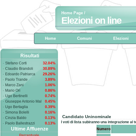
Home Page
/
Elezioni on line
Home
Comuni
Elezioni
Risultati
·
Stefano Corti
32.04%
·
Claudio Brandoli
30.89%
·
Edoardo Patriarca
29.26%
·
Paolo Trande
3.89%
·
Marco Zani
1.06%
·
Mario Ori
0.86%
·
Ugo Bertinelli
0.74%
·
Giuseppe Antonio Mal
0.45%
·
Ugo Bertaglia
0.39%
·
Simona Bolelli
0.16%
Candidato Uninominale
·
Cinzia Baldo
0.13%
I voti di lista subiranno una integrazione al 
·
Paolo Ballestrazzi
0.13%
Ultime Affluenze
Numero
Percentuale