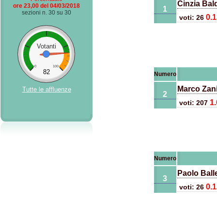
Cinzia Bal
ore 23,00 del 04/03/2018
1
sezioni n. 30 su 30
0.
voti: 26
Votanti
0
100
82
Numero
Marco Zan
Tutte le affluenze
2
1
voti: 207
Numero
Paolo Balle
3
0.
voti: 26