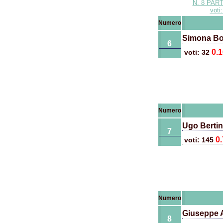
N. 8 PAR
voti
Numero
Simona Bol
6
0.
voti: 32
Numero
Ugo Bertine
7
0
voti: 145
Numero
Giuseppe 
8