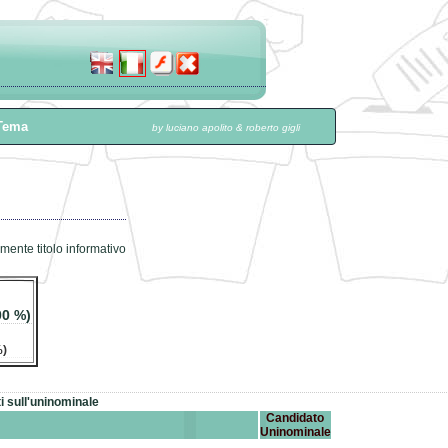
ema
by luciano apolito & roberto gigli
amente titolo informativo
00 %)
%)
ti sull'uninominale
Candidato
Uninominale