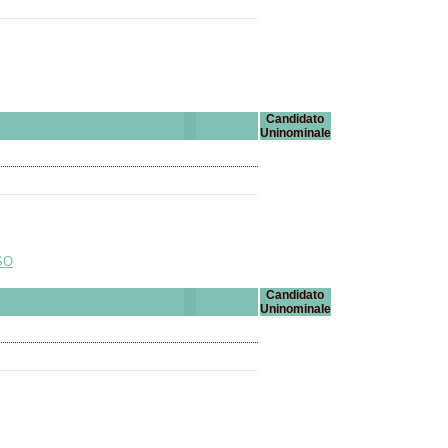
Candidato
Uninominale
SO
Candidato
Uninominale