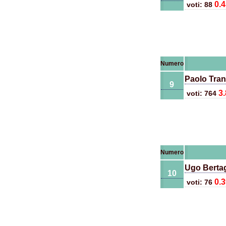
0.
voti: 88
Numero
Paolo Tra
9
3
voti: 764
Numero
Ugo Bertag
10
0.
voti: 76