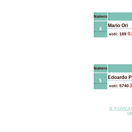
Numero
Mario Ori
4
0
voti: 169
Numero
Edoardo Pa
5
voti: 5740
N. 5 CIVIC
vo