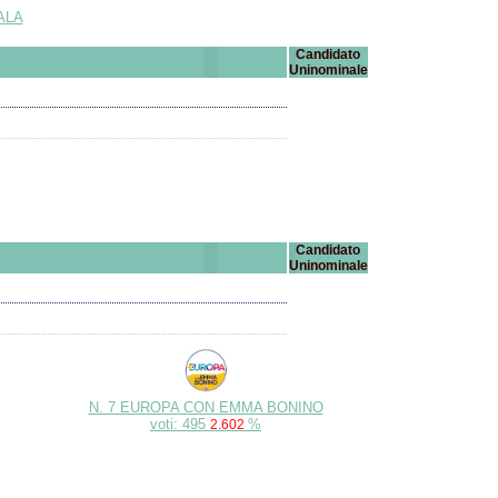
ALA
Candidato
Uninominale
Candidato
Uninominale
N. 7 EUROPA CON EMMA BONINO
voti: 495
%
2.602