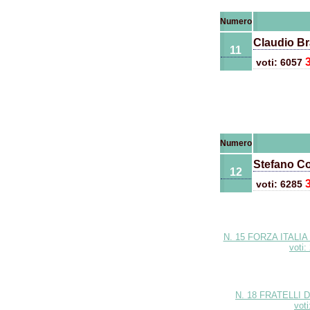
Numero
Claudio Br
11
voti: 6057
Numero
Stefano Co
12
voti: 6285
N. 15 FORZA ITALI
voti
N. 18 FRATELLI D
vot