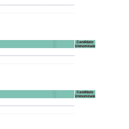
Candidato
Uninominale
Candidato
Uninominale