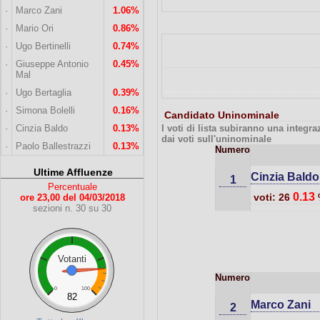
·
Marco Zani
1.06%
·
Mario Ori
0.86%
·
Ugo Bertinelli
0.74%
·
Giuseppe Antonio
0.45%
Mal
·
Ugo Bertaglia
0.39%
·
Simona Bolelli
0.16%
Candidato Uninominale
·
Cinzia Baldo
0.13%
I voti di lista subiranno una integr
dai voti sull'uninominale
·
Paolo Ballestrazzi
0.13%
Numero
Ultime Affluenze
Cinzia Baldo
1
Percentuale
0.13
voti: 26
ore 23,00 del 04/03/2018
sezioni n. 30 su 30
Votanti
Numero
0
100
82
Marco Zani
2