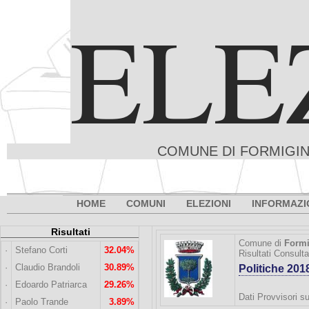
ELE
COMUNE DI FORMIGINE
HOME
COMUNI
ELEZIONI
INFORMAZI
Risultati
Comune di
Formi
·
Stefano Corti
32.04%
Risultati Consult
·
Claudio Brandoli
30.89%
Politiche 20
·
Edoardo Patriarca
29.26%
Dati Provvisori su
·
Paolo Trande
3.89%