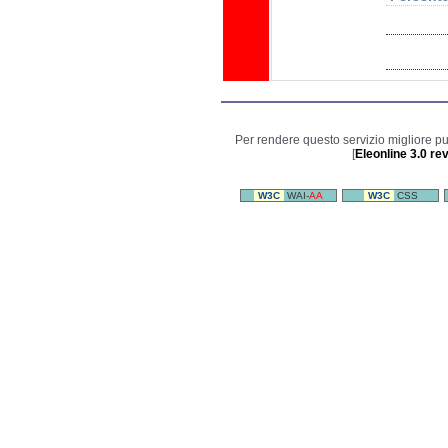
Per rendere questo servizio migliore p
[
Eleonline 3.0 re
W3C
WAI-
AA
W3C
CSS