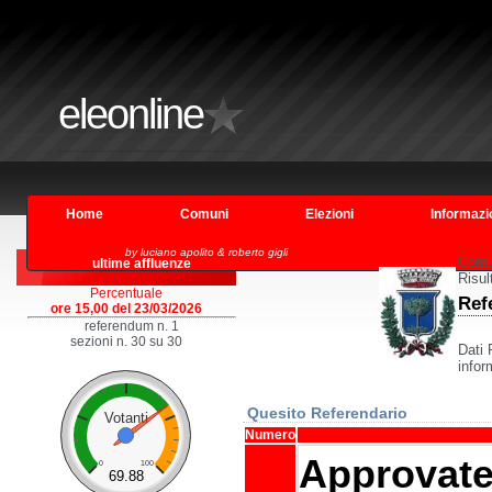
eleonline
Home
Comuni
Elezioni
Informazi
by luciano apolito & roberto gigli
Comu
ultime affluenze
Risul
Percentuale
Ref
ore 15,00 del 23/03/2026
referendum n. 1
sezioni n. 30 su 30
Dati 
infor
Quesito Referendario
Votanti
Numero
Approvate 
0
100
69.88