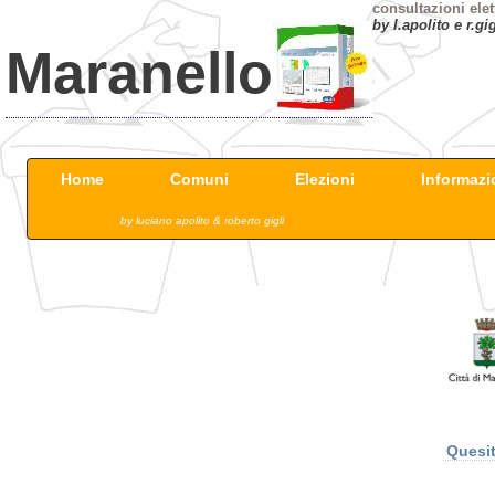
consultazioni elet
by l.apolito e r.gig
Maranello
Home
Comuni
Elezioni
Informazi
by luciano apolito & roberto gigli
Quesi