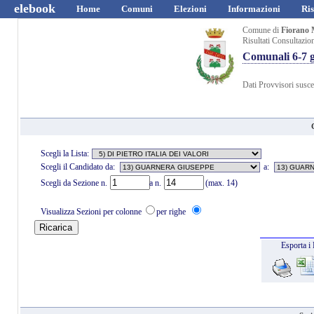
elebook
Home
Comuni
Elezioni
Informazioni
Ris
Comune di
Fiorano 
Risultati Consultazio
Comunali 6-7 
Dati Provvisori suscet
Scegli la Lista:
Scegli il Candidato da:
a:
Scegli da Sezione n.
a n.
(max. 14)
Visualizza Sezioni per colonne
per righe
Esporta i 