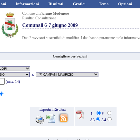
ioni
Informazioni
Risultati
Grafici
Tema
Opzioni
Comune di
Fiorano Modenese
Risultati Consultazione
Comunali 6-7 giugno 2009
Dati Provvisori suscettibili di modifica. I dati hanno puramente titolo informativ
Consigliere per Sezioni
a:
(max. 14)
Esporta i Risultati
L
P
A3
A4