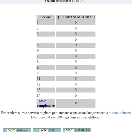
Sezioni scrutinate: 14 su 14
Sezione
7) CAMPANI MAURIZIO
1
0
2
0
3
0
4
0
5
0
6
0
7
0
8
0
9
0
10
0
11
0
12
0
13
0
14
0
Totale
0
complessivo
Per rendere questo servizio migliore puoi inviare segnalazioni/suggerimenti a
questo indirizzo
[
Eleonline 3.0 rev 509
- gestione risultati elettorali ]
W3C
WAI-
AA
W3C
CSS
W3C
XHTML 1.0