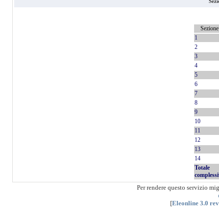
Sezi
Sezione
1
2
3
4
5
6
7
8
9
10
11
12
13
14
Totale
complessi
Per rendere questo servizio mi
[
Eleonline 3.0 re