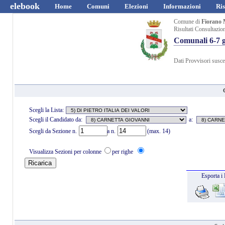
elebook
Home
Comuni
Elezioni
Informazioni
Ris
Comune di
Fiorano 
Risultati Consultazio
Comunali 6-7 
Dati Provvisori suscet
Scegli la Lista:
Scegli il Candidato da:
a:
Scegli da Sezione n.
a n.
(max. 14)
Visualizza Sezioni per colonne
per righe
Esporta i 