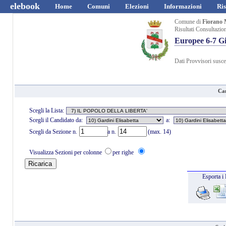
elebook
Home
Comuni
Elezioni
Informazioni
Ris
Comune di
Fiorano 
Risultati Consultazio
Europee 6-7 G
Dati Provvisori suscet
Can
Scegli la Lista:
Scegli il Candidato da:
a:
Scegli da Sezione n.
a n.
(max. 14)
Visualizza Sezioni per colonne
per righe
Esporta i 