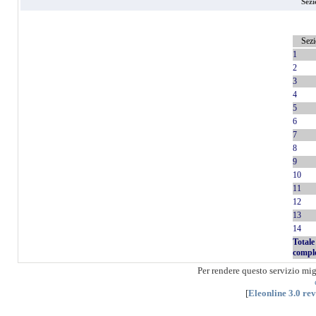
Sezi
Sez
1
2
3
4
5
6
7
8
9
10
11
12
13
14
Totale
compl
Per rendere questo servizio mi
[
Eleonline 3.0 re