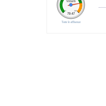
Votanti
0
100
79.47
Tutte le affluenze