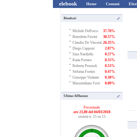
elebook
Home
Comuni
Elez
Risultati
·
Michele Dell'orco
37.70%
·
Benedetta Fiorini
30.57%
·
Claudio De Vincenti
26.35%
·
Diego Capponi
2.87%
·
Sara Nardiello
0.57%
·
Katia Portaro
0.55%
·
Roberta Pezzuoli
0.53%
·
Stefania Fortini
0.47%
·
Giuseppe Violante
0.30%
·
Massimiliano Ferri
0.09%
Ultime Affluenze
Percentuale
ore 23,00 del 04/03/2018
sezioni n. 15 su 15