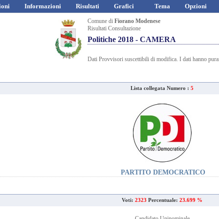
ioni
Informazioni
Risultati
Grafici
Tema
Opzioni
Comune di
Fiorano Modenese
Risultati Consultazione
Politiche 2018 - CAMERA
Dati Provvisori suscettibili di modifica. I dati hanno pur
Lista collegata Numero :
5
PARTITO DEMOCRATICO
Voti:
2323
Percentuale:
23.699 %
Candidato Uninominale