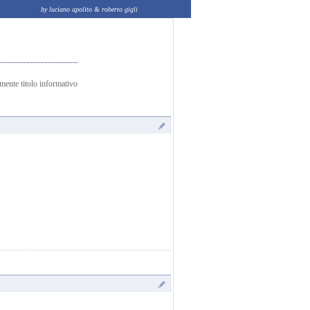
by luciano apolito & roberto gigli
amente titolo informativo