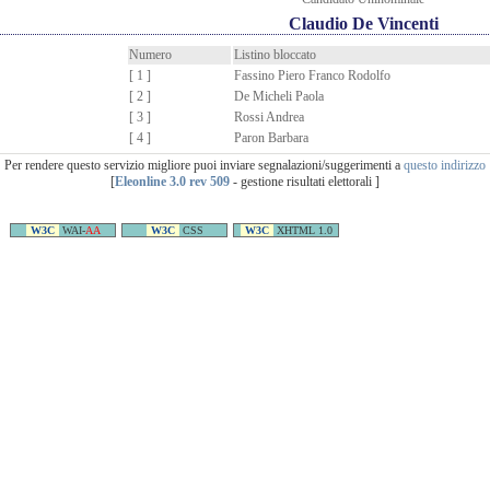
Claudio De Vincenti
Numero
Listino bloccato
[ 1 ]
Fassino Piero Franco Rodolfo
[ 2 ]
De Micheli Paola
[ 3 ]
Rossi Andrea
[ 4 ]
Paron Barbara
Per rendere questo servizio migliore puoi inviare segnalazioni/suggerimenti a
questo indirizzo
[
Eleonline 3.0 rev 509
- gestione risultati elettorali ]
W3C
WAI-
AA
W3C
CSS
W3C
XHTML 1.0