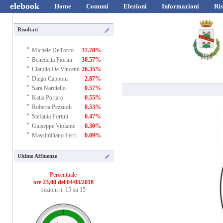
elebook
Home
Comuni
Elezioni
Informazioni
Ris
Risultati
·
Michele Dell'orco
37.70%
·
Benedetta Fiorini
30.57%
·
Claudio De Vincenti
26.35%
·
Diego Capponi
2.87%
·
Sara Nardiello
0.57%
·
Katia Portaro
0.55%
·
Roberta Pezzuoli
0.53%
·
Stefania Fortini
0.47%
·
Giuseppe Violante
0.30%
·
Massimiliano Ferri
0.09%
Ultime Affluenze
Percentuale
ore 23,00 del 04/03/2018
sezioni n. 15 su 15