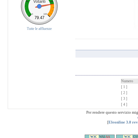
Votanti
0
100
79.47
Tutte le affluenze
Numero
[ 1 ]
[ 2 ]
[ 3 ]
[ 4 ]
Per rendere questo servizio mi
[
Eleonline 3.0 re
W3C
WAI-
AA
W3C
CS