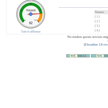
Votanti
Numero
[ 1 ]
0
100
[ 2 ]
82
[ 3 ]
[ 4 ]
Tutte le affluenze
Per rendere questo servizio mi
[
Eleonline 3.0 re
W3C
WAI-
AA
W3C
CS