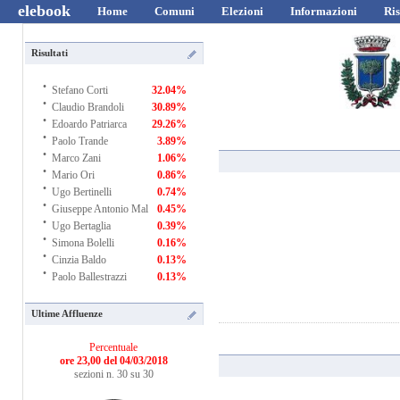
elebook
Home
Comuni
Elezioni
Informazioni
Ris
Risultati
·
Stefano Corti
32.04%
·
Claudio Brandoli
30.89%
·
Edoardo Patriarca
29.26%
·
Paolo Trande
3.89%
·
Marco Zani
1.06%
·
Mario Ori
0.86%
·
Ugo Bertinelli
0.74%
·
Giuseppe Antonio Mal
0.45%
·
Ugo Bertaglia
0.39%
·
Simona Bolelli
0.16%
·
Cinzia Baldo
0.13%
·
Paolo Ballestrazzi
0.13%
Ultime Affluenze
Percentuale
ore 23,00 del 04/03/2018
sezioni n. 30 su 30