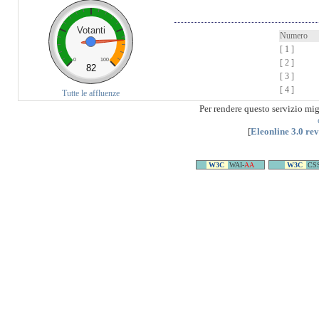
Votanti
Numero
[ 1 ]
0
100
[ 2 ]
82
[ 3 ]
[ 4 ]
Tutte le affluenze
Per rendere questo servizio mi
[
Eleonline 3.0 re
W3C
WAI-
AA
W3C
CS