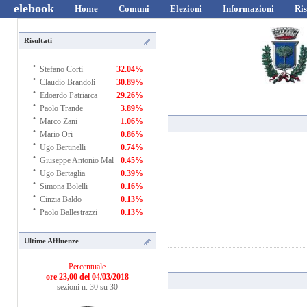
elebook
Home
Comuni
Elezioni
Informazioni
Ris
Risultati
·
Stefano Corti
32.04%
·
Claudio Brandoli
30.89%
·
Edoardo Patriarca
29.26%
·
Paolo Trande
3.89%
·
Marco Zani
1.06%
·
Mario Ori
0.86%
·
Ugo Bertinelli
0.74%
·
Giuseppe Antonio Mal
0.45%
·
Ugo Bertaglia
0.39%
·
Simona Bolelli
0.16%
·
Cinzia Baldo
0.13%
·
Paolo Ballestrazzi
0.13%
Ultime Affluenze
Percentuale
ore 23,00 del 04/03/2018
sezioni n. 30 su 30