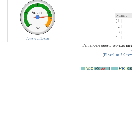
Votanti
Numero
[ 1 ]
0
100
[ 2 ]
82
[ 3 ]
[ 4 ]
Tutte le affluenze
Per rendere questo servizio mi
[
Eleonline 3.0 re
W3C
WAI-
AA
W3C
CS