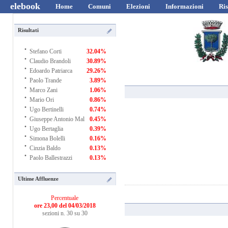
elebook
Home
Comuni
Elezioni
Informazioni
Ris
Risultati
·
Stefano Corti
32.04%
·
Claudio Brandoli
30.89%
·
Edoardo Patriarca
29.26%
·
Paolo Trande
3.89%
·
Marco Zani
1.06%
·
Mario Ori
0.86%
·
Ugo Bertinelli
0.74%
·
Giuseppe Antonio Mal
0.45%
·
Ugo Bertaglia
0.39%
·
Simona Bolelli
0.16%
·
Cinzia Baldo
0.13%
·
Paolo Ballestrazzi
0.13%
Ultime Affluenze
Percentuale
ore 23,00 del 04/03/2018
sezioni n. 30 su 30