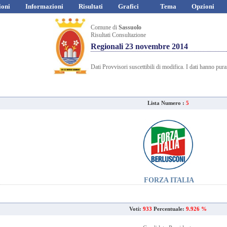
ioni
Informazioni
Risultati
Grafici
Tema
Opzioni
Comune di
Sassuolo
Risultati Consultazione
Regionali 23 novembre 2014
Dati Provvisori suscettibili di modifica. I dati hanno pur
Lista Numero :
5
FORZA ITALIA
Voti:
933
Percentuale:
9.926 %