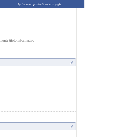
by luciano apolito & roberto gigli
amente titolo informativo