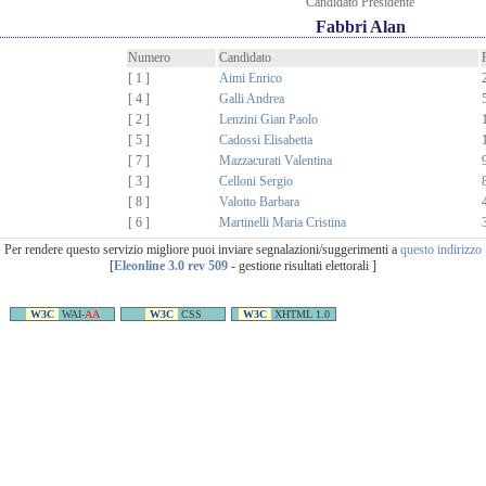
Candidato Presidente
Fabbri Alan
Numero
Candidato
[ 1 ]
Aimi Enrico
[ 4 ]
Galli Andrea
[ 2 ]
Lenzini Gian Paolo
[ 5 ]
Cadossi Elisabetta
[ 7 ]
Mazzacurati Valentina
[ 3 ]
Celloni Sergio
[ 8 ]
Valotto Barbara
[ 6 ]
Martinelli Maria Cristina
Per rendere questo servizio migliore puoi inviare segnalazioni/suggerimenti a
questo indirizzo
[
Eleonline 3.0 rev 509
- gestione risultati elettorali ]
W3C
WAI-
AA
W3C
CSS
W3C
XHTML 1.0