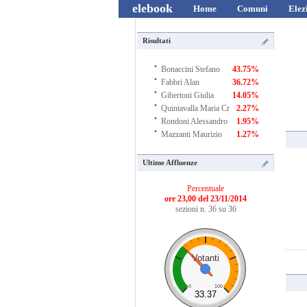
elebook
Home
Comuni
Elez
Risultati
·
Bonaccini Stefano
43.75%
·
Fabbri Alan
36.72%
·
Gibertoni Giulia
14.05%
·
Quintavalla Maria Cr
2.27%
·
Rondoni Alessandro
1.95%
·
Mazzanti Maurizio
1.27%
Ultime Affluenze
Percentuale
ore 23,00 del 23/11/2014
sezioni n. 36 su 36
Votanti
0
100
33.37