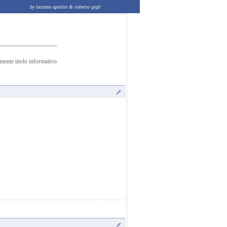
by luciano apolito & roberto gigli
amente titolo informativo