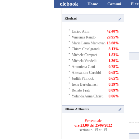
elebook
Home
Comuni
Elez
Risultati
·
Enrico Aimi
42.40%
·
Vincenza Rando
29.95%
·
Maria Laura Mantovan
13.68%
·
Chiara Caselgrandi
8.13%
·
Michele Campari
1.83%
·
Michela Vandelli
1.36%
·
Antonietta Gatti
0.78%
·
Alessandra Carobbi
0.68%
·
Judith Pinnock
0.65%
·
Irene Bartolamasi
0.39%
·
Renato Frati
0.09%
·
Yolanda Anna Christi
0.06%
Ultime Affluenze
Percentuale
ore 23,00 del 25/09/2022
sezioni n. 15 su 15