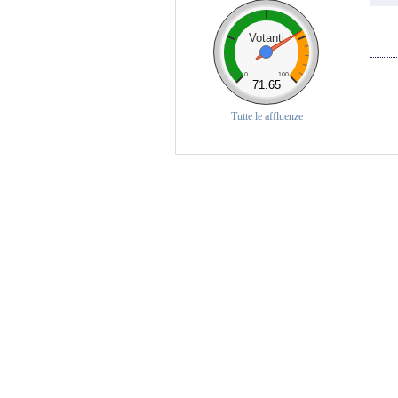
Votanti
0
100
71.65
Tutte le affluenze