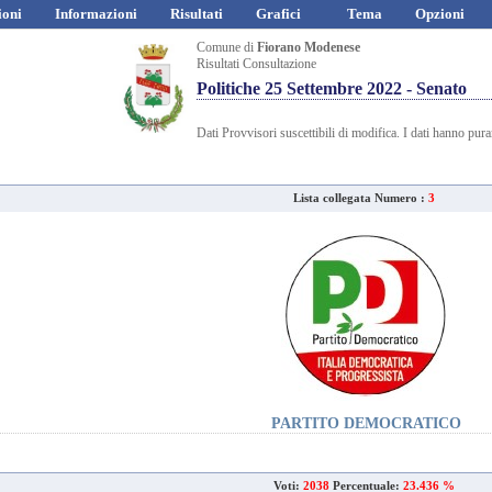
ioni
Informazioni
Risultati
Grafici
Tema
Opzioni
Comune di
Fiorano Modenese
Risultati Consultazione
Politiche 25 Settembre 2022 - Senato
Dati Provvisori suscettibili di modifica. I dati hanno pur
Lista collegata Numero :
3
PARTITO DEMOCRATICO
Voti:
2038
Percentuale:
23.436 %