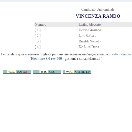
Candidato Uninominale
VINCENZA RANDO
Numero
Listino bloccato
[ 1 ]
Delrio Graziano
[ 2 ]
Lori Barbara
[ 3 ]
Rinaldi Niccolò
[ 4 ]
De Luca Daria
Per rendere questo servizio migliore puoi inviare segnalazioni/suggerimenti a
questo indirizzo
[
Eleonline 3.0 rev 509
- gestione risultati elettorali ]
W3C
WAI-
AA
W3C
CSS
W3C
XHTML 1.0