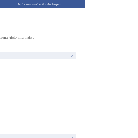
by luciano apolito & roberto gigli
amente titolo informativo