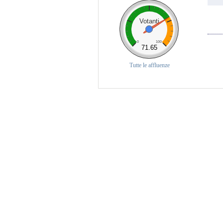
Votanti
0
100
71.65
Tutte le affluenze