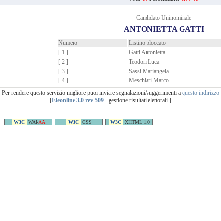
Candidato Uninominale
ANTONIETTA GATTI
Numero
Listino bloccato
[ 1 ]
Gatti Antonietta
[ 2 ]
Teodori Luca
[ 3 ]
Sassi Mariangela
[ 4 ]
Meschiari Marco
Per rendere questo servizio migliore puoi inviare segnalazioni/suggerimenti a
questo indirizzo
[
Eleonline 3.0 rev 509
- gestione risultati elettorali ]
W3C
WAI-
AA
W3C
CSS
W3C
XHTML 1.0