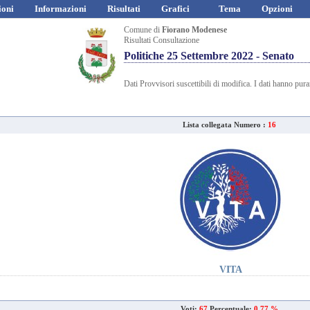
ioni
Informazioni
Risultati
Grafici
Tema
Opzioni
Comune di
Fiorano Modenese
Risultati Consultazione
Politiche 25 Settembre 2022 - Senato
Dati Provvisori suscettibili di modifica. I dati hanno pur
Lista collegata Numero :
16
VITA
Voti:
67
Percentuale:
0.77 %