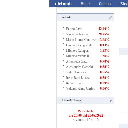
elebook
Home
Comuni
Elez
Risultati
·
Enrico Aimi
42.40%
·
Vincenza Rando
29.95%
·
Maria Laura Mantovan
13.68%
·
Chiara Caselgrandi
8.13%
·
Michele Campari
1.83%
·
Michela Vandelli
1.36%
·
Antonietta Gatti
0.78%
·
Alessandra Carobbi
0.68%
·
Judith Pinnock
0.65%
·
Irene Bartolamasi
0.39%
·
Renato Frati
0.09%
·
Yolanda Anna Christi
0.06%
Ultime Affluenze
Percentuale
ore 23,00 del 25/09/2022
sezioni n. 15 su 15