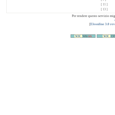
[ 11 ]
[ 13 ]
Per rendere questo servizio mi
[
Eleonline 3.0 re
W3C
WAI-
AA
W3C
CS