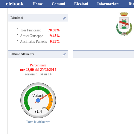
elebook
Home
Comuni
Elezioni
Informazioni
Ris
Risultati
·
Tosi Francesco
70.80%
·
Amici Giuseppe
19.45%
·
Assimakis Pantelis
9.75%
Ultime Affluenze
Percentuale
ore 23,00 del 25/05/2014
sezioni n. 14 su 14
Votanti
0
100
71.4
Tutte le affluenze