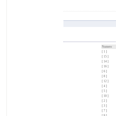
Numero
[ 1 ]
[ 15 ]
[ 14 ]
[ 16 ]
[ 6 ]
[ 8 ]
[ 12 ]
[ 4 ]
[ 5 ]
[ 10 ]
[ 2 ]
[ 3 ]
[ 7 ]
[ 9 ]