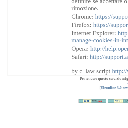
definire se accettare o
rimozione.
Chrome:
https://supp
Firefox:
https://suppo
Internet Explorer:
htt
manage-cookies-in-int
Opera:
http://help.op
Safari:
http://support
by c_law script
http:/
Per rendere questo servizio mi
[
Eleonline 3.0 re
W3C
WAI-
AA
W3C
CS