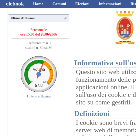
elebook
Home
Comuni
Elezioni
Informazioni
Ris
Ultime Affluenze
Percentuale
ore 15,00 del 26/06/2006
referendum n. 1
sezioni n. 36 su 36
Informativa sull'us
Votanti
Questo sito web utilizz
funzionamento delle pr
0
100
57.8
applicazioni online. I
sull'uso dei cookie e 
Tutte le affluenze
sito su come gestirli.
Definizioni
I cookie sono brevi fr
server web di memorizz