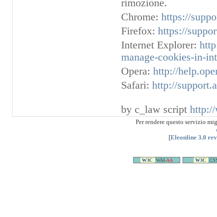
rimozione.
Chrome:
https://supp
Firefox:
https://suppo
Internet Explorer:
htt
manage-cookies-in-int
Opera:
http://help.op
Safari:
http://support
by c_law script
http:/
Per rendere questo servizio mi
[
Eleonline 3.0 re
W3C
WAI-
AA
W3C
CS