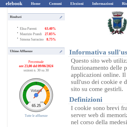
elebook
Home
Comuni
Elezioni
Informazioni
Ris
Risultati
·
Elisa Parenti
63.40%
·
Maurizio Prandi
27.85%
·
Simona Sarracino
8.75%
Informativa sull'us
Ultime Affluenze
Questo sito web utilizz
Percentuale
ore 23,00 del 09/06/2024
funzionamento delle pr
sezioni n. 30 su 30
applicazioni online. I
sull'uso dei cookie e 
sito su come gestirli.
Votanti
Definizioni
0
100
65.25
I cookie sono brevi fr
server web di memorizz
Tutte le affluenze
nel corso della medesi